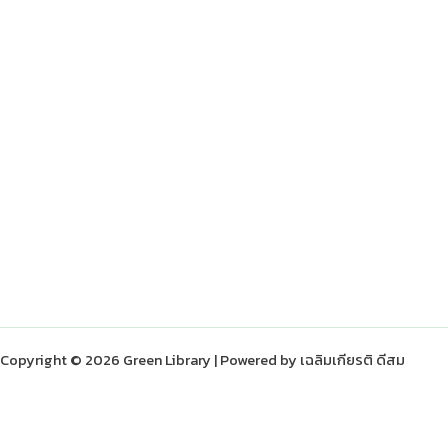
Copyright © 2026 Green Library | Powered by เฉลิมเกียรติ ดีสม