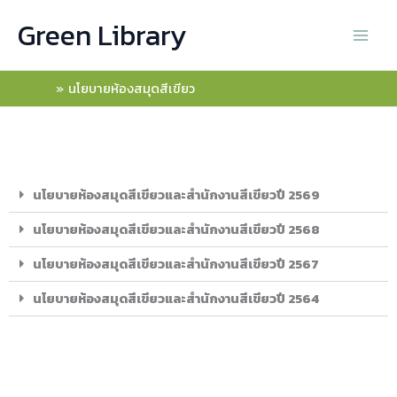
Skip
Green Library
to
content
Home
นโยบายห้องสมุดสีเขียว
นโยบายห้องสมุดสีเขียวและสำนักงานสีเขียวปี 2569
นโยบายห้องสมุดสีเขียวและสำนักงานสีเขียวปี 2568
นโยบายห้องสมุดสีเขียวและสำนักงานสีเขียวปี 2567
นโยบายห้องสมุดสีเขียวและสำนักงานสีเขียวปี 2564