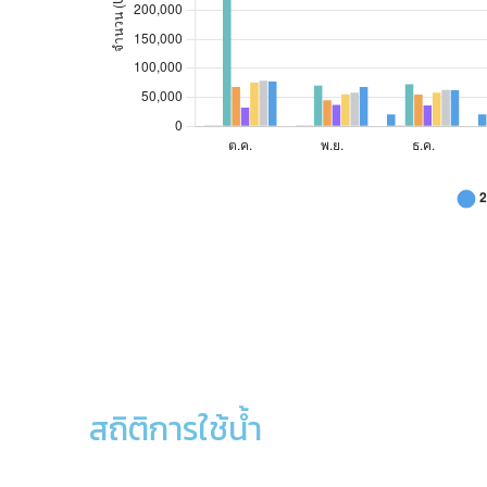
ธ.ค.
20,426
1,260
72,726
54
ม.ค.
20,426
1,580
88,530
26
ก.พ.
*
1,480
85,338
43
มี.ค.
14,072
15,766
71,552
57
เม.ย.
19,100
54,570
26,030
37
พ.ค.
20,426
34,208
29,928
33
มิ.ย.
20,426
56,592
28,376
38
ก.ค.
3,931
77,750
49,826
29
สถิติการใช้น้ำ
ส.ค.
1,015
103,500
62,912
24
สถิติการใช้น้ำประปา สำนักหอสมุด: ประจำปีงบประมาณ 