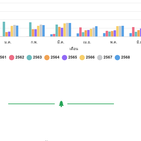
,676
36,080
58,000
62,860
62,000
,550
29,600
63,600
69,140
65,600
,820
43,800
64,200
71,000
68,200
,460
52,600
78,600
81,600
81,000
,580
39,400
46,400
53,400
61,800
,000
37,200
62,000
63,200
64,200
,420
48,000
59,400
62,000
64,200
,700
74,200
75,400
71,400
80,800
,800
88,200
81,000
76,000
2561-2568