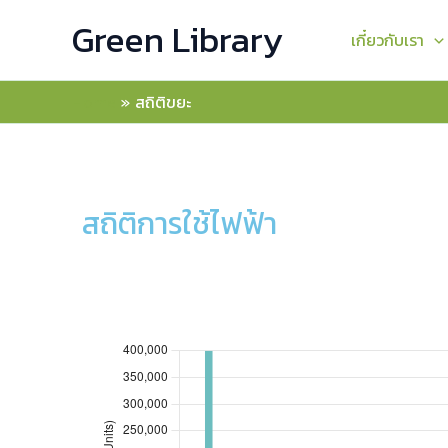
Skip
Green Library
to
เกี๋ยวกับเรา
content
Home
สถิติขยะ
สถิติการใช้ไฟฟ้า
สถิติการใช้ไฟฟ้า อาคารสำนักหอสมุด: ประจำปีงบประม
สถิติการใช้ไฟ
2561
2562
2563
2
ต.ค.
80
1,400
399,902
67
พ.ย.
26
1,500
70,094
44