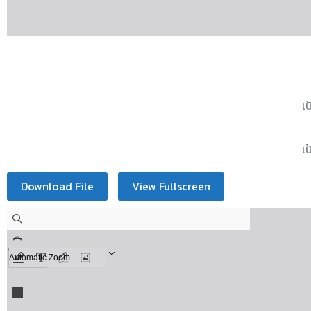
เ
เ
Download File
View Fullscreen