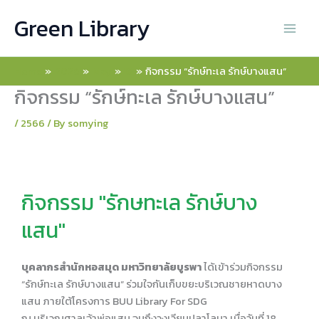
Skip
Green Library
to
content
Home
2026
May
13
กิจกรรม “รักษ์ทะเล รักษ์บางแสน”
กิจกรรม “รักษ์ทะเล รักษ์บางแสน”
/
2566
/ By
somying
กิจกรรม "รักษทะเล รักษ์บาง
แสน"
บุคลากรสำนักหอสมุด มหาวิทยาลัยบูรพา
ได้เข้าร่วมกิจกรรม
“รักษ์ทะเล รักษ์บางแสน” ร่วมใจกันเก็บขยะบริเวณชายหาดบาง
แสน ภายใต้โครงการ BUU Library For SDG
ณ บริเวณศาลเจ้าพ่อแสน จนถึงวงเวียนปลาโลมา เมื่อวันที่ 18