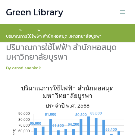
Skip
ปริมาณการใช้ไฟฟ้า สำนักหอสมุด มหาวิทยาลัยบูรพา: ประจำปี พ.ศ. 25
ปริมาณการใช้ไฟฟ้า สำนักหอสมุด มหาวิทยาลัยบูรพา
Green Library
to
content
อาคารสำนักหอสมุด
อาคารลานรมณีย์
Home
Charts
ม.ค.
65,600
1,479
ปริมาณการใช้ไฟฟ้า สำนักหอสมุด มหาวิทยาลัยบูรพา
ปริมาณการใช้ไฟฟ้า สำนักหอสมุด
ก.พ.
68,200
2,308
มหาวิทยาลัยบูรพา
มี.ค.
81,000
2,972
By
ornsri saenkok
เม.ย.
61,800
1,323
พ.ค.
64,200
1,321
มิ.ย.
64,200
1,468
ก.ค.
80,800
3,953
ส.ค.
85,600
2,622