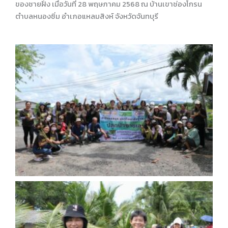
ของชายฝั่ง เมื่อวันที่ 28 พฤษภาคม 2568 ณ บ้านเขาช่องโกรน
ตำบลหนองซิ่ม อำเภอแหลมสิงห์ จังหวัดจันทบุรี