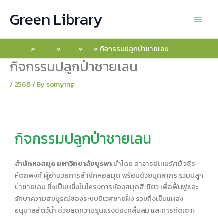
Skip
Green Library
to
content
Home
2026
May
15
กิจกรรมปลูกป่าชายเลน
กิจกรรมปลูกป่าชายเลน
/
2568
/ By
somying
กิจกรรมปลูกป่าชายเลน
สำนักหอสมุด มหาวิทยาลัยบูรพา
นำโดย อาจารย์เหมรัศมิ์ วชิร
หัตถพงศ์ ผู้อำนวยการสำนักหอสมุด พร้อมด้วยบุคลากร ร่วมปลูก
ป่าชายเลน ซึ่งเป็นหนึ่งในโครงการห้องสมุดสีเขียว เพื่อฟื้นฟูและ
รักษาความสมบูรณ์ของระบบนิเวศชายฝั่ง รวมถึงเป็นแหล่ง
อนุบาลสัตว์น้ำ ช่วยลดความรุนแรงของคลื่นลม และการกัดเซาะ